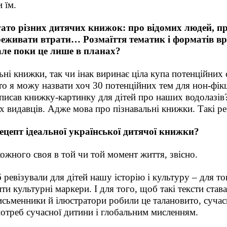
 їм.
ато різних дитячих книжок: про відомих людей, пр
ереживати втрати… Розмаїття тематик і форматів вр
але поки це лише в планах?
і книжки, так чи інак виринає ціла купа потенційних сю
то я можу назвати хоч 30 потенційних тем для нон-фікш
аписав книжку-картинку для дітей про наших водолазів?
их видавців. Адже мова про пізнавальні книжки. Такі р
цепт ідеальної української дитячої книжки?
кожного своя в той чи той момент життя, звісно.
б ревізували для дітей нашу історію і культуру – для то
ти культурні маркери. І для того, щоб такі тексти ст
письменники й ілюстратори робили це талановито, сучас
 потреб сучасної дитини і глобальним мисленням.