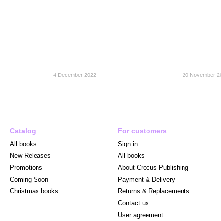
4 December 2022
20 November 2
Catalog
For customers
All books
Sign in
New Releases
All books
Promotions
About Crocus Publishing
Coming Soon
Payment & Delivery
Christmas books
Returns & Replacements
Contact us
User agreement