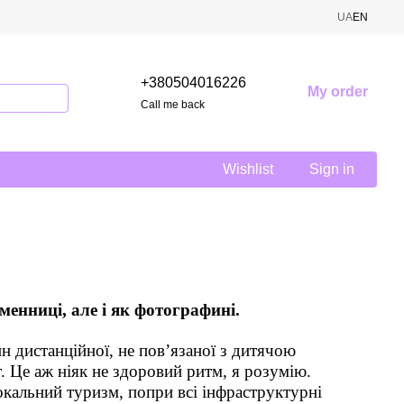
UA
EN
+380504016226
My order
Call me back
Wishlist
Sign in
енниці, але і як фотографині.
н дистанційної, не пов’язаної з дитячою
. Це аж ніяк не здоровий ритм, я розумію.
окальний туризм, попри всі інфраструктурні