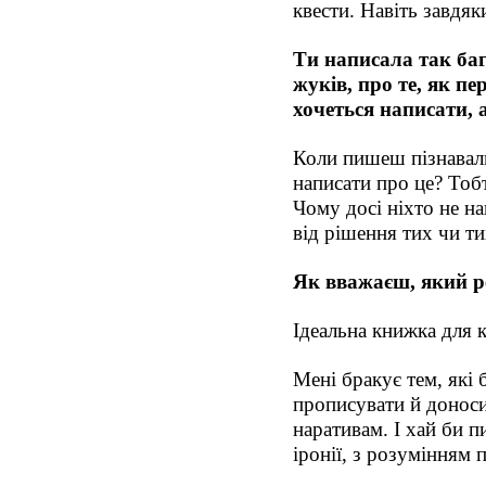
квести. Навіть завдяки
Ти написала так баг
жуків, про те, як п
хочеться написати, 
Коли пишеш пізнавальн
написати про це? Тоб
Чому досі ніхто не н
від рішення тих чи т
Як вважаєш, який ре
Ідеальна книжка для 
Мені бракує тем, які 
прописувати й доноси
наративам. І хай би 
іронії, з розумінням