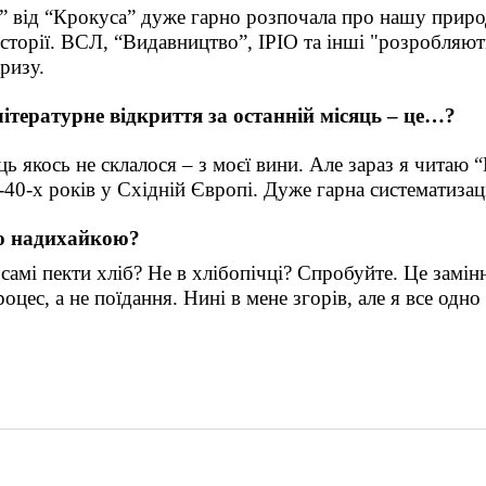
а” від “Крокуса” дуже гарно розпочала про нашу природ
сторії. ВСЛ, “Видавництво”, IPIO та інші "розробляють
ризу.
ітературне відкриття за останній місяць – це…?
ць якось не склалося – з моєї вини. Але зараз я читаю 
-40-х років у Східній Європі. Дуже гарна систематизац
ю надихайкою?
амі пекти хліб? Не в хлібопічці? Спробуйте. Це замінн
роцес, а не поїдання. Нині в мене згорів, але я все одно