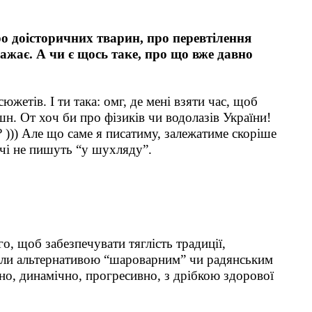
о доісторичних тварин, про перевтілення
ажає. А чи є щось таке, про що вже давно
жетів. І ти така: омг, де мені взяти час, щоб
н. От хоч би про фізиків чи водолазів України!
 ))) Але що саме я писатиму, залежатиме скоріше
ечі не пишуть “у шухляду”.
го, щоб забезпечувати тяглість традиції,
авали альтернативою “шароварним” чи радянським
но, динамічно, прогресивно, з дрібкою здорової