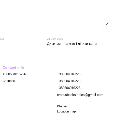
022
21 July 2020
Дивитися на літо і лічити квіти
Contact info
+380504016226
+380504016226
+380504016226
Callback
+380504016226
crocusbooks.sales@gmail.com
Kharkiv
Location map