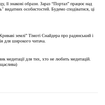
у, її знакові образи. Зараз “Портал” працює над
" видатних особистостей. Будемо сподіватися, ці
“Криваві землі” Тімоті Снайдера про радянський і
ія для широкого читача.
ик медитації для тих, хто не любить медитацій.
 щаслива)