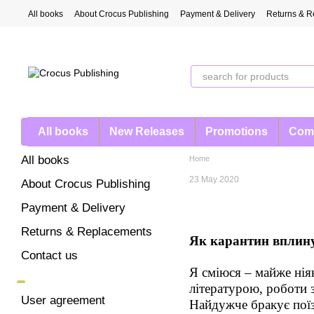
Skip to main content
All books
About Crocus Publishing
Payment & Delivery
Returns & R
All books
New Releases
Promotions
Com
All books
Home
23 May 2020
About Crocus Publishing
Payment & Delivery
Returns & Replacements
Як карантин вплинув
Contact us
Я сміюся – майже нія
літературою, роботи з
User agreement
Найдужче бракує поїз