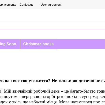
eplacements
Contact us
User agreement
ing Soon
Christmas books
 на твоє творче життя? Не тільки як дитячої письм
к! Мій звичайний робочий день – це багато-багато годи
а ноутом з перервою на орбітрек і похід в супермаркет
док у якісь ще небачені місця. Мова насамперед про л