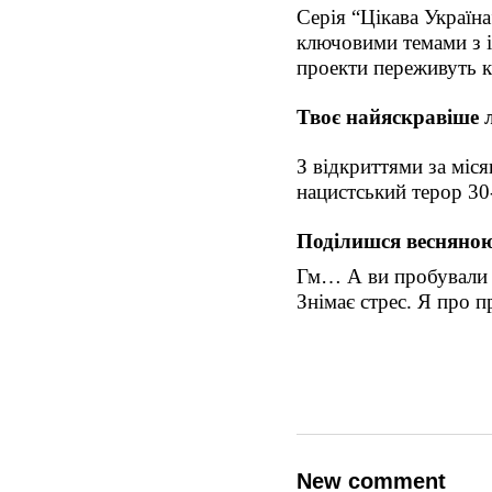
Серія “Цікава Україн
ключовими темами з і
проекти переживуть к
Твоє найяскравіше л
З відкриттями за міся
нацистський терор 30
Поділишся весняно
Гм… А ви пробували с
Знімає стрес. Я про п
New comment