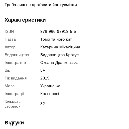
Треба лиш не проґавити його усмішки.
Характеристики
ISBN
978-966-97919-5-5
Назва
Томо та його кит
Автор
Катерина Міхаліцина
Видавництво
Видавництво Крокус
Ілюстратор
Оксана Драчковська
Вік
5+
Рік видання
2019
Мова
Українська
Ілюстрації
Кольорові
Кількість
32
сторінок
Відгуки