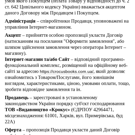
умов якого Покупцем (оплата Товару у відповідності до ч. 2
ст. 642 Цивільного кодексу України) вважається акцептом
даного Договору між Продавцем і Покупцем.
Адміністрація
– співробітники Продавця, уповноважені на
управління Інтернет-магазином.
Акцепт
– прийняття особою пропозиції укласти Договір
(натисканням на посилання "Оформити замовлення", або
шляхом здійснення замовлення через оператора Інтернет –
магазину).
Інтернет-магазин та/або Сайт
– відповідний програмно-
функціональний комплекс, розміщений на офіційному веб-
сайті за адресою
, який дозволяє
https://crocusbooks.com.ua/
ознайомитись з Товаром/Послугами, його зовнішнім
виглядом, характеристиками, ціною, умовами оплати, тощо,
зробити відповідне замовлення та ін.
Продавець
– зареєстровані в установленому
законодавством України порядку суб'єкт господарювання
ТОВ «Видавництво «Крокус»
(ЄДРПОУ 42964471,
місцезнаходження: 61001, Харків, вул. Примерівська, буд
22А)
Оферта
– пропозиція Продавця укласти даний Договір