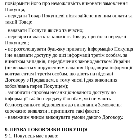
повідомити його про неможливість виконати замовлення
Покупця;
- передати Товар Покупцеві після здійснення ним оплати за
такий Товар;
- надавати Послуги якісно та вчасно;
- перевірити якість та кількість Товару при його передачі
Покупцеві;
- не розголошувати будь-яку приватну інформацію Покупця
і не надавати доступу до цієї інформації третім особам, за
винятком випадків, передбачених законодавством України
(не вважається порушенням надання Продавцем інформації
контрагентам і третім особам, що діють на підставі
Договору з Продавцем, в тому числі і для виконання
зобов'язань перед Покупцем);
- запобігати спробам несанкціонованого доступу до
інформації та/або передачу її особам, які не мають
безпосереднього відношення до виконання Замовлень;
своєчасно виявляти і припиняти такі факти;
- належним чином виконувати умови даного Договору.
9. ПРАВА І ОБОВ’ЯЗКИ ПОКУПЦЯ
9.1. Покупець має право: