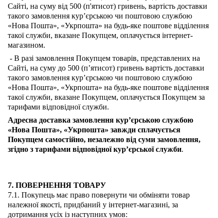
Сайті, на суму від 500 (п'ятисот) гривень, вартість доставки
такого замовлення кур’єрською чи поштовою службою
«Нова Пошта», «
Укрпошта»
на будь-яке поштове відділення
такої служби, вказане
Покупцем
, оплачується інтернет-
магазином.
-
В разі замовлення
Покупцем
товарів, представлених на
Сайті, на суму до 500 (
п’яти
сот) гривень вартість доставки
такого замовлення кур’єрською чи поштовою службою
«Нова Пошта», «
Укрпошта
» на будь-яке поштове відділення
такої служби, вказане
Покупцем
, оплачується
Покупцем
за
тарифами відповідної служби.
Адресна доставка замовлення кур’єрською службою
«Нова Пошта», «
Укрпошта
» завжди сплачується
Покупцем
самостійно, незалежно від суми замовлення,
згідно з тарифами відповідної кур’єрської служби
.
7. ПОВЕРНЕННЯ ТОВАРУ
7.1. Покупець
має право повернути чи обміняти товар
належної якості, придбаний у інтернет-магазині, за
дотримання усіх із наступних умов: