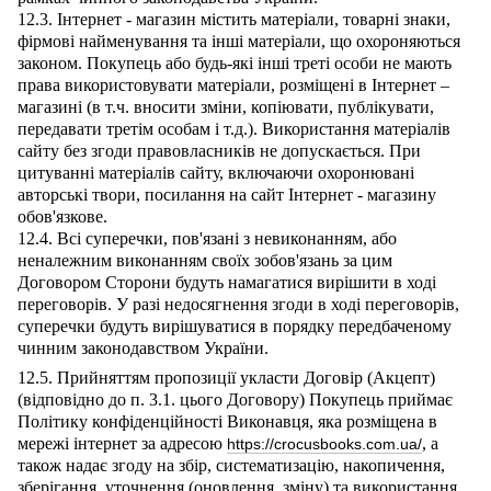
12.3. Інтернет - магазин містить матеріали, товарні знаки,
фірмові найменування та інші матеріали, що охороняються
законом. Покупець або будь-які інші треті особи не мають
права використовувати матеріали, розміщені в Інтернет –
магазині (в т.ч. вносити зміни, копіювати, публікувати,
передавати третім особам і т.д.). Використання матеріалів
сайту без згоди правовласників не допускається. При
цитуванні матеріалів сайту, включаючи охоронювані
авторські твори, посилання на сайт Інтернет - магазину
обов'язкове.
12.4. Всі суперечки, пов'язані з невиконанням, або
неналежним виконанням своїх зобов'язань за цим
Договором Сторони будуть намагатися вирішити в ході
переговорів. У разі недосягнення згоди в ході переговорів,
суперечки будуть вирішуватися в порядку передбаченому
чинним законодавством України.
12.5. Прийняттям пропозиції укласти Договір (Акцепт)
(відповідно до п. 3.1. цього Договору) Покупець приймає
Політику конфіденційності Виконавця, яка розміщена в
мережі інтернет за адресою
, а
https://crocusbooks.com.ua/
також надає згоду на збір, систематизацію, накопичення,
зберігання, уточнення (оновлення, зміну) та використання