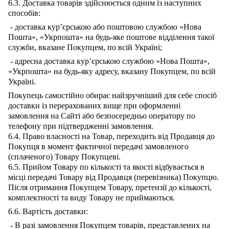
6.3. Доставка товарів здійснюється одним із наступних
способів:
-
доставка кур’єрською або поштовою службою «Нова
Пошта», «
Укрпошта
» на будь-яке поштове відділення такої
служби, вказане
Покупцем
, по всій Україні;
-
адресна доставка кур’єрською службою «Нова Пошта»,
«
Укрпошта
» на будь-яку адресу, вказану
Покупцем
, по всій
Україні.
Покупець
самостійно обирає найзручніший для
себе
спосіб
доставки із перерахованих вище при оформленні
замовлення на Сайті або безпосередньо
оператору
по
телефону при підтвердженні замовлення.
6.4. Право власності на Товар, переходить від Продавця до
Покупця в момент фактичної передачі замовленого
(сплаченого) Товару Покупцеві.
6.5. Прийом Товару по кількості та якості відбувається в
місці передачі Товару від Продавця (перевізника) Покупцю.
Після отримання Покупцем Товару, претензії до кількості,
комплектності та виду Товару не приймаються.
6.6. Вартість доставки:
-
В
разі замовлення
Покупцем
товарів, представлених на