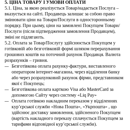
5. ЦІНА ТОВАРУ І УМОВИ ОПЛАТИ
5.1. Ціна, за якою реалізується Товар/надається Послуга –
вказується
на сайті.
Продавець залишає за собою право
змінювати ціни на Товари/Послуги в односторонньому
порядку. При цьому, ціни на замовлені Покупцем Товари/
Послуги (після підтвердження замовлення Продавцем),
зміні не підлягають.
5.2. Оплата за Товар/Послугу здійснюється Покупцем у
готівковій або безготівковій формі шляхом перерахування
грошових коштів на поточний рахунок Продавця. Валюта
розрахунків – гривня.
Б
езготівкова оплата рахунку-фактури, виставленого
оператором
інтернет-магазина, через відділення банку
або через розрахунковий рахунок фірми, представником
якої є
Покупець
;
Безготівкова оплата карткою
Visa
або
MasterCard
за
допомогою Сайту через систему «
Liq
Pay
»
Оплата готівкою накладним переказом у відділеннях
кур’єрської служби «Нова Пошта», «Укрпошта» , що
здійснює доставку замовлення, здійсненого Покупцем
(вартість накладного переказу сплачується Покупцем за
тарифами відповідної кур’єрської служби).