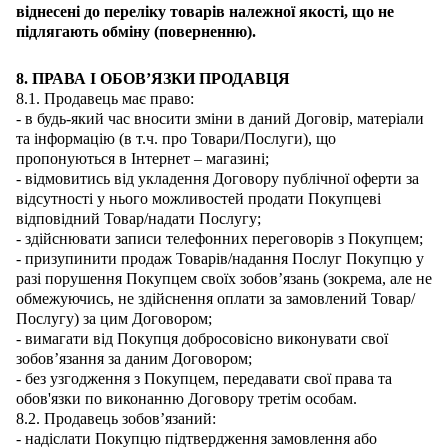
віднесені до переліку товарів належної якості, що не
підлягають обміну (поверненню).
8. ПРАВА І ОБОВ’ЯЗКИ ПРОДАВЦЯ
8.1. Продавець має право:
- в будь-який час вносити зміни в даний Договір, матеріали
та інформацію (в т.ч. про Товари/Послуги), що
пропонуються в Інтернет – магазині;
- відмовитись від укладення Договору публічної оферти за
відсутності у нього можливостей продати Покупцеві
відповідний Товар/надати Послугу;
- здійснювати записи телефонних переговорів з Покупцем;
- призупинити продаж Товарів/надання Послуг Покупцю у
разі порушення Покупцем своїх зобов’язань (зокрема, але не
обмежуючись, не здійснення оплати за замовлений Товар/
Послугу) за цим Договором;
- вимагати від Покупця добросовісно виконувати свої
зобов’язання за даним Договором;
- без узгодження з Покупцем, передавати свої права та
обов'язки по виконанню Договору третім особам.
8.2. Продавець зобов’язаний:
- надіслати Покупцю підтвердження замовлення або