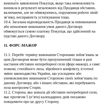
виконати замовлення Покупця, якщо така неможливість
виникла в результаті незалежних від Продавця обставин,
включаючи, але не обмежуючись, порушення роботи ліній
зв’язку, несправність устаткування тощо.
10.4. Загальна відповідальність Продавця за невиконання
або неналежне виконання умов даного Договору
обмежується сумою платежу Покупця, що здійснений на
підставі даного Договору.
11. ФОРС-МАЖОР
11.1. Перебіг терміну виконання Сторонами зобов’язань за
цим Договором може бути призупинений тільки в разі
настання обставин непереборної сили (форс-мажор), а саме:
пожежі, стихійного лиха, збройного конфлікту, істотної
зміни законодавства України, що ускладнює або
унеможливлює виконання Стороною своїх зобов’язань по
даному Договору, або з інших обставин, які перебувають
поза контролем Сторін.
11.2. Сторона, яка зазнала дії обставин непереборної сили,
має протягом 5 (п’яти) календарних днів письмово
повідомити про це другу Сторону.