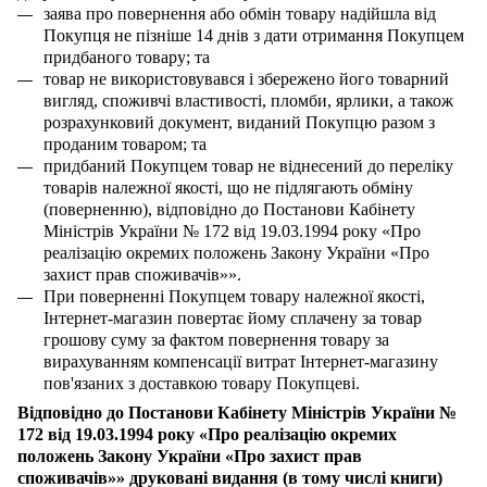
заява про повернення або обмін товару надійшла від
Покупця
не пізніше 14 днів з дати отримання
Покупцем
придбаного товару; та
товар не використовувався і збережено його товарний
вигляд, споживчі властивості, пломби, ярлики, а також
розрахунковий документ, виданий
Покупцю
разом з
проданим товаром; та
придбаний Покупцем товар не віднесений до переліку
товарів належної якості, що не підлягають обміну
(поверненню), відповідно до Постанови Кабінету
Міністрів України № 172 від 19.03.1994 року «Про
реалізацію окремих положень Закону України «Про
захист прав споживачів»».
При поверненні Покупцем товару належної якості,
Інтернет-магазин повертає йому сплачену за товар
грошову суму за фактом повернення товару за
вирахуванням компенсації витрат Інтернет-магазину
пов'язаних з доставкою товару Покупцеві.
Відповідно до Постанови Кабінету Міністрів України №
172 від 19.03.1994 року «Про реалізацію окремих
положень Закону України «Про захист прав
споживачів»» друковані видання (в тому числі книги)