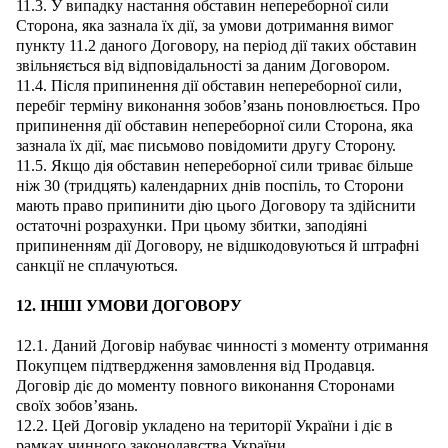
11.3. У випадку настання обставин непереборної сили
Сторона, яка зазнала їх дії, за умови дотримання вимог
пункту 11.2 даного Договору, на період дії таких обставин
звільняється від відповідальності за даним Договором.
11.4. Після припинення дії обставин непереборної сили,
перебіг терміну виконання зобов’язань поновлюється. Про
припинення дії обставин непереборної сили Сторона, яка
зазнала їх дії, має письмово повідомити другу Сторону.
11.5. Якщо дія обставин непереборної сили триває більше
ніж 30 (тридцять) календарних днів поспіль, то Сторони
мають право припинити дію цього Договору та здійснити
остаточні розрахунки. При цьому збитки, заподіяні
припиненням дії Договору, не відшкодовуються й штрафні
санкції не сплачуються.
12. ІНШІ УМОВИ ДОГОВОРУ
12.1. Даний Договір набуває чинності з моменту отримання
Покупцем підтвердження замовлення від Продавця.
Договір діє до моменту повного виконання Сторонами
своїх зобов’язань.
12.2. Цей Договір укладено на території України і діє в
рамках чинного законодавства України.