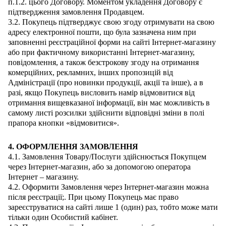
п.1.2. цього Договору. Моментом укладення Договору є
підтвердження замовлення Продавцем.
3.2. Покупець підтверджує свою згоду отримувати на свою
адресу електронної пошти, що була зазначена ним при
заповненні реєстраційної форми на сайті Інтернет-магазину
або при фактичному використанні Інтернет-магазину,
повідомлення, а також безстрокову згоду на отримання
комерційних, рекламних, інших пропозицій від
Адміністрації (про новинки продукції, акції та інше), а в
разі, якщо Покупець висловить намір відмовитися від
отримання вищевказаної інформації, він має можливість в
самому листі розсилки здійснити відповідні зміни в полі
прапора кнопки «відмовитися».
4. ОФОРМЛЕННЯ ЗАМОВЛЕННЯ
4.1. Замовлення Товару/Послуги здійснюється Покупцем
через Інтернет-магазин, або за допомогою оператора
Інтернет – магазину.
4.2. Оформити Замовлення через Інтернет-магазин можна
після реєстрації;. При цьому Покупець має право
зареєструватися на сайті лише 1 (один) раз, тобто може мати
тільки один Особистий кабінет.