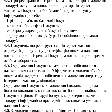
4.3. При реєстрації в Інтернет-магазині, або при замовленні
Товару/Послуги за допомогою оператора Інтернет –
магазину, Покупець зобов’язаний надати наступну
інформацію про себе:
– Прізвище, ім‘я, по батькові Покупця;
– контактний телефон Покупця;
– електрону адреса для зв’язку з Покупцем;
– адресу доставки Товару (у разі необхідності доставки
Товару).
4.4. Покупець, що реєструється в Інтернет-магазині,
отримує індивідуальну ідентифікацію шляхом надання
логіна і пароля. Передача Покупцем логіна і пароля третім
особам заборонена.
4.5. Оформлення Покупцем замовлення здійснюється
натисканням на посилання "Оформити замовлення", або
шляхом підтвердження здійснення замовлення оператору
Інтернет – магазину, відповідно.
Оформлення Покупцем Замовлення і подальша передача
його до виконання, означає достатнє й повне ознайомлення
Покупця з ціною Товару/Послуги, характеристиками
Товару, з інформацією про терміни поставки та умовами
надання Послуги.
4.6. Замовлення вважається прийнятим Продавцем та