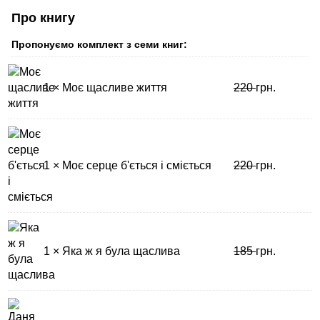
Про книгу
Пропонуємо комплект з семи книг:
1 × Моє щасливе життя
220
грн.
1 × Моє серце б'ється і сміється
220
грн.
1 × Яка ж я була щаслива
185
грн.