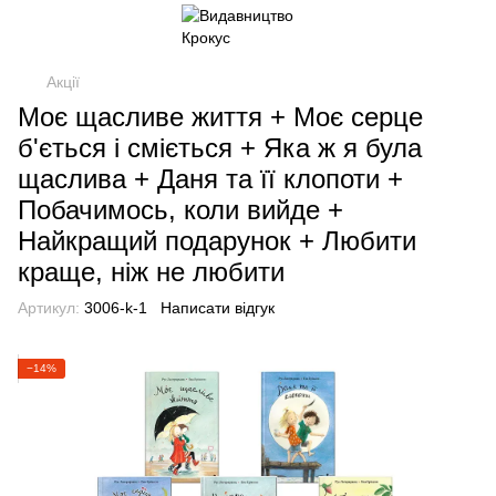
Акції
Моє щасливе життя + Моє серце
б'ється і сміється + Яка ж я була
щаслива + Даня та її клопоти +
Побачимось, коли вийде +
Найкращий подарунок + Любити
краще, ніж не любити
Артикул:
3006-k-1
Написати відгук
−14%