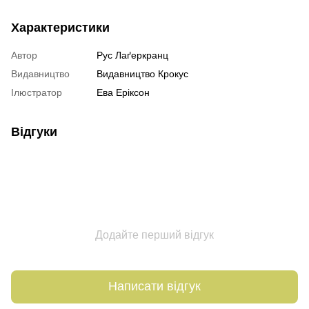
Характеристики
Автор
Рус Лаґеркранц
Видавництво
Видавництво Крокус
Ілюстратор
Ева Еріксон
Відгуки
Додайте перший відгук
Написати відгук